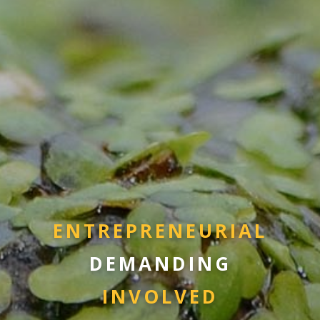
E
N
T
R
E
P
R
E
N
E
U
R
I
A
L
D
E
M
A
N
D
I
N
G
I
N
V
O
L
V
E
D