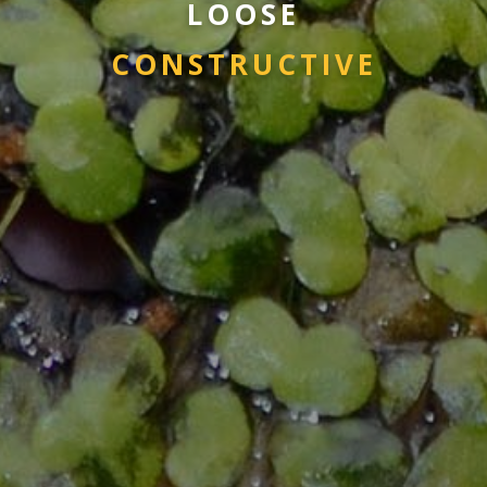
L
O
O
S
E
C
O
N
S
T
R
U
C
T
I
V
E