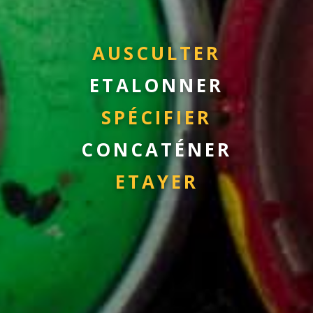
A
U
S
C
U
L
T
E
R
E
T
A
L
O
N
N
E
R
S
P
É
C
I
F
I
E
R
C
O
N
C
A
T
É
N
E
R
E
T
A
Y
E
R